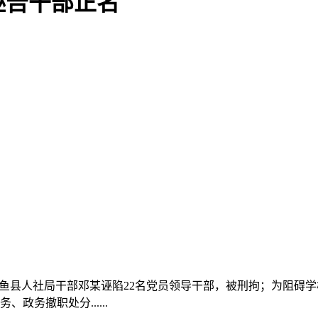
诬告干部正名
宁市嘉鱼县人社局干部邓某诬陷22名党员领导干部，被刑拘；为阻
务撤职处分......