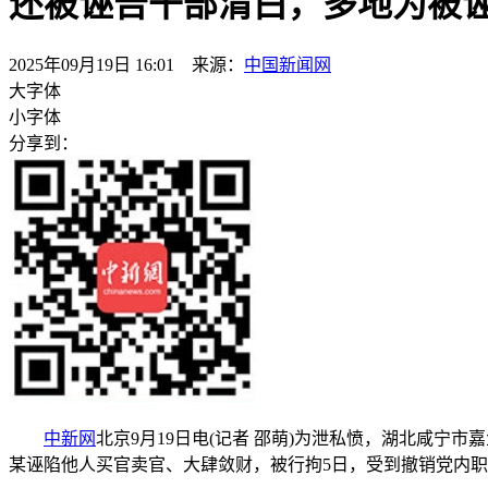
还被诬告干部清白，多地为被
2025年09月19日 16:01 来源：
中国新闻网
大字体
小字体
分享到：
中新网
北京9月19日电(记者 邵萌)为泄私愤，湖北咸
某诬陷他人买官卖官、大肆敛财，被行拘5日，受到撤销党内职务、政