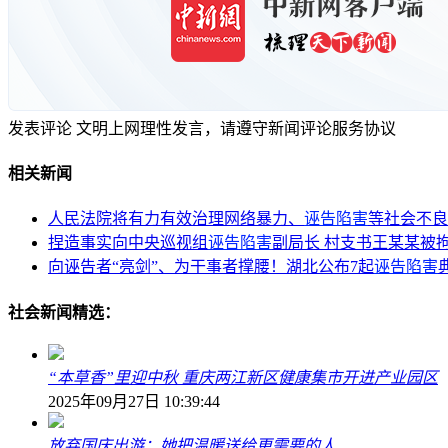
发表评论
文明上网理性发言，请遵守新闻评论服务协议
相关新闻
人民法院将有力有效治理网络暴力、
诬告陷害
等社会不良
捏造事实向中央巡视组
诬告陷害
副局长 村支书王某某被拘
向诬告者“亮剑”、为干事者撑腰！湖北公布7起
诬告陷害
社会新闻精选：
“本草香”里迎中秋 重庆两江新区健康集市开进产业园区
2025年09月27日 10:39:44
放弃国庆出游：她把温暖送给更需要的人