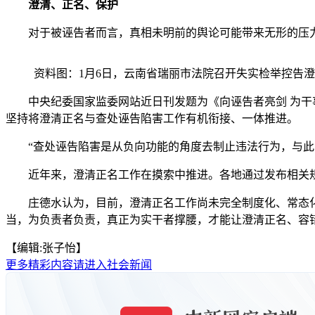
澄清、正名、保护
对于被诬告者而言，真相未明前的舆论可能带来无形的压力
资料图：1月6日，云南省瑞丽市法院召开失实检举控告
中央纪委国家监委网站近日刊发题为《向诬告者亮剑 为干事
坚持将澄清正名与查处诬告陷害工作有机衔接、一体推进。
“查处诬告陷害是从负向功能的角度去制止违法行为，与此同
近年来，澄清正名工作在摸索中推进。各地通过发布相关规
庄德水认为，目前，澄清正名工作尚未完全制度化、常态化
当，为负责者负责，真正为实干者撑腰，才能让澄清正名、容错
【编辑:张子怡】
更多精彩内容请进入社会新闻