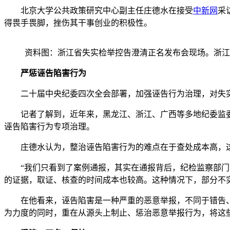
北京大学公共政策研究中心副主任庄德水在接受
中新网
采
得畏手畏脚，挫伤其干事创业的积极性。
资料图：浙江省失实检举控告澄清正名发布会现场。浙江
严惩诬告陷害行为
二十届中央纪委四次全会部署，加强诬告行为治理，对失实
记者了解到，近年来，黑龙江、浙江、广西等多地纪委监委
诬告陷害行为专项治理。
庄德水认为，整治诬告陷害行为的难点在于查处成本高，这
“我们只看到了案例通报，其实在通报背后，纪检监察部门、
的证据，取证、核查的时间成本也较高。这种情况下，部分不
在他看来，诬告陷害是一种严重的恶意举报，不同于错告、
为力度的同时，重在从源头上制止、惩治恶意举报行为，将这