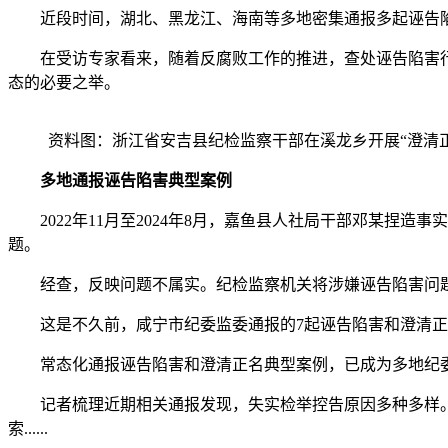
近段时间，湖北、黑龙江、海南等多地密集通报多起诬告陷
在受访专家看来，随着反腐败工作的推进，查处诬告陷害行
态的必要之举。
资料图：浙江省安吉县纪检监察干部在溪龙乡开展“澄清正
多地通报诬告陷害典型案例
2022年11月至2024年8月，嘉鱼县人社局干部邓某捏造
题。
经查，反映问题不属实。纪检监察机关将涉嫌诬告陷害问题线
这是不久前，咸宁市纪委监委通报的7起诬告陷害和澄清正
常态化通报诬告陷害和澄清正名典型案例，已成为多地纪委
记者梳理近期相关通报发现，失实检举控告原因多种多样。
索......