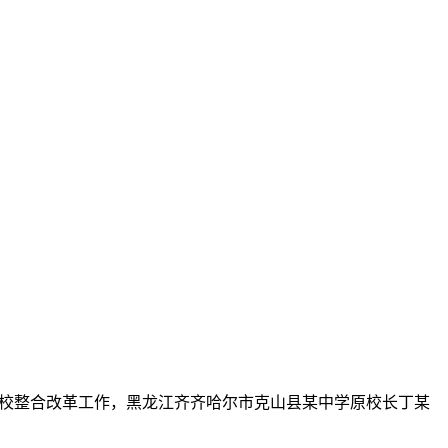
碍学校整合改革工作，黑龙江齐齐哈尔市克山县某中学原校长丁某