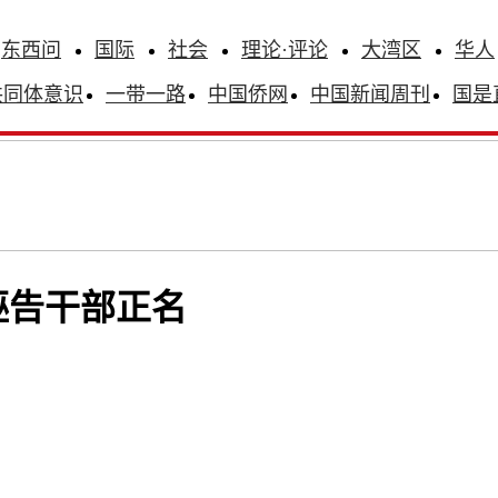
东西问
国际
社会
理论·评论
大湾区
华人
共同体意识
一带一路
中国侨网
中国新闻周刊
国是
诬告干部正名