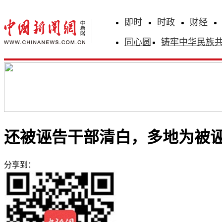
即时
时政
财经
同心圆
铸牢中华民族
还被诬告干部清白，多地为被
分享到：