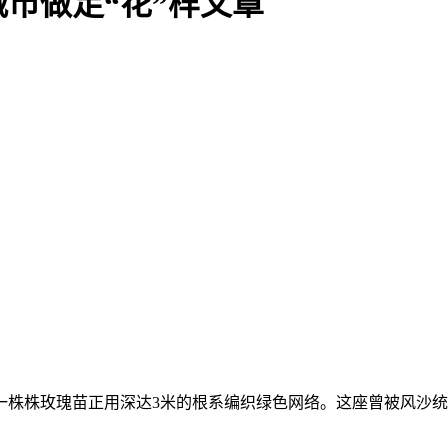
市做足“花”样文章
株玫瑰苗正用深达3米的根系编织绿色网络。这座曾被风沙统