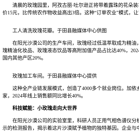
清晨的玫瑰园里，阿孜古丽·吐尔逊正将带着露珠的花朵装车
价15元，比传统农作物收益高出3倍。这种“订单农业”模式，让7
工人清洗玫瑰花瓣。于田县融媒体中心供图
在阳光沙漠公司的生产车间，玫瑰经过低温萃取成为精油，每
瑰精油化妆品、玫瑰液态饮品等高附加值产品占比达40%，2
国内其他产区20%。
玫瑰加工车间。于田县融媒体中心提供
这种全产业链发展模式，创造了4000多个就业岗位。加依乡
家，2024年线上销售额同比增长40%。
科技赋能：小玫瑰走向大世界
在阳光沙漠公司的实验室里，科研人员正用气相色谱仪分析玫
示的检测报告，揭示着这片沙漠赋予植物的独特基因。企业与