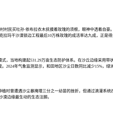
村村民买吐孙·依布拉衣木抚摸着玫瑰的须根，眼神中透着自豪。
年塔克拉玛干沙漠锁边工程最后10万株玫瑰的成活率达九成，正是得
，当地构建起531.29万亩生态防护体系。在沙丘边缘采用带
。2024年气象监测显示，和田地区沙尘日数同比减少15%，绿
植时曾遭遇沙尘暴掩埋三分之一幼苗的挫折，但通过滴灌系统改
干沙漠边缘最生动的生态注脚。