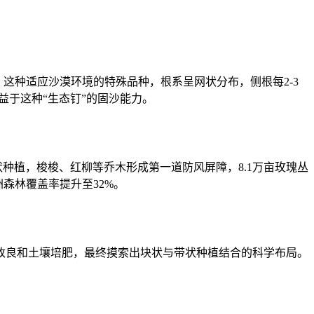
这种适应沙漠环境的特殊品种，根系呈网状分布，侧根每2-3
益于这种“生态钉”的固沙能力。
状种植，梭梭、红柳等乔木形成第一道防风屏障，8.1万亩玫瑰丛
洲森林覆盖率提升至32%。
良和土壤培肥，最终摸索出块状与带状种植结合的科学布局。