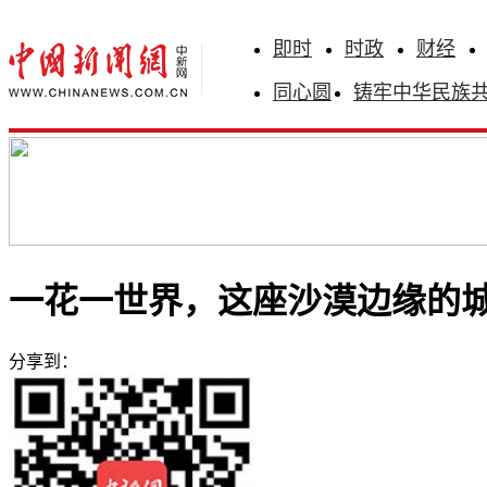
即时
时政
财经
同心圆
铸牢中华民族
一花一世界，这座沙漠边缘的城
分享到：