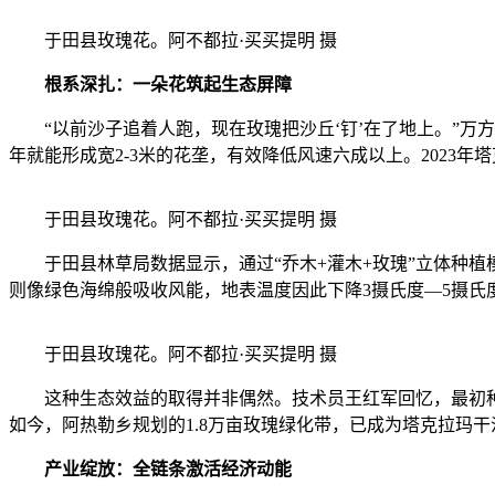
于田县玫瑰花。阿不都拉·买买提明 摄
根系深扎：一朵花筑起生态屏障
“以前沙子追着人跑，现在玫瑰把沙丘‘钉’在了地上。”万方
年就能形成宽2-3米的花垄，有效降低风速六成以上。2023
于田县玫瑰花。阿不都拉·买买提明 摄
于田县林草局数据显示，通过“乔木+灌木+玫瑰”立体种植模式
则像绿色海绵般吸收风能，地表温度因此下降3摄氏度—5摄氏度
于田县玫瑰花。阿不都拉·买买提明 摄
这种生态效益的取得并非偶然。技术员王红军回忆，最初种
如今，阿热勒乡规划的1.8万亩玫瑰绿化带，已成为塔克拉玛
产业绽放：全链条激活经济动能