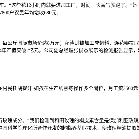
。“这些花12小时内就要进加工厂，时间一长香气就跑了。”她
800户农民年均增收680元。
公斤国际市场价达8万元；花渣则被加工成饲料，连花瓣提取后
024年产值突破2亿元。公司副总经理张俊杰展示的检测报告显示
村民托胡提汗·如孜在生产线熟练操作多个岗位，月工资3500元
瑰成分。“我们检测到和田玫瑰的槲皮素含量是保加利亚玫瑰的3
中国科学院理化所合作开发的超临界萃取技术，使玫瑰精油提取