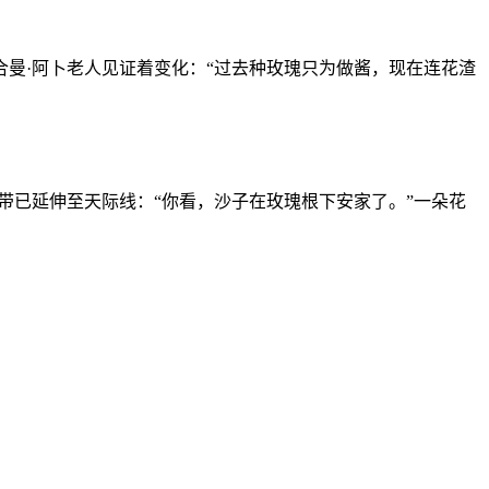
曼·阿卜老人见证着变化：“过去种玫瑰只为做酱，现在连花渣
已延伸至天际线：“你看，沙子在玫瑰根下安家了。”一朵花