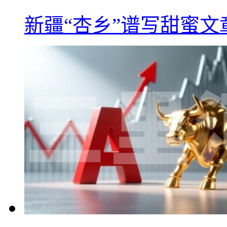
新疆“杏乡”谱写甜蜜文