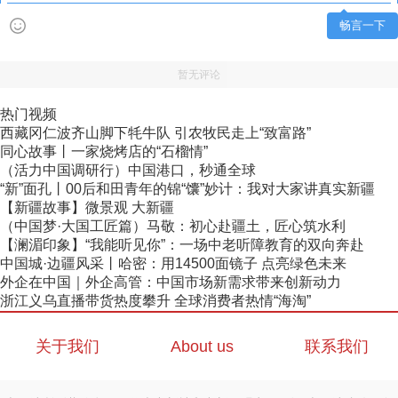
畅言一下
暂无评论
热门视频
西藏冈仁波齐山脚下牦牛队 引农牧民走上“致富路”
同心故事丨一家烧烤店的“石榴情”
（活力中国调研行）中国港口，秒通全球
“新”面孔丨00后和田青年的锦“馕”妙计：我对大家讲真实新疆
【新疆故事】微景观 大新疆
（中国梦·大国工匠篇）马敬：初心赴疆土，匠心筑水利
【澜湄印象】“我能听见你”：一场中老听障教育的双向奔赴
中国城·边疆风采丨哈密：用14500面镜子 点亮绿色未来
外企在中国｜外企高管：中国市场新需求带来创新动力
浙江义乌直播带货热度攀升 全球消费者热情“海淘”
关于我们
About us
联系我们