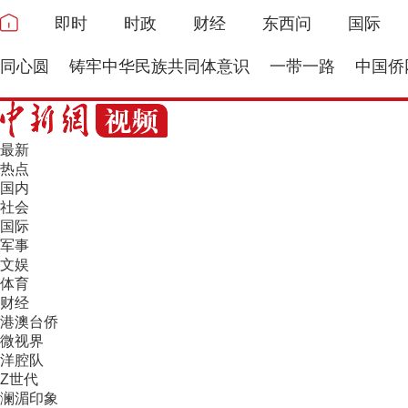
即时
时政
财经
东西问
国际
同心圆
铸牢中华民族共同体意识
一带一路
中国侨
最新
热点
国内
社会
国际
军事
文娱
体育
财经
港澳台侨
微视界
洋腔队
Z世代
澜湄印象