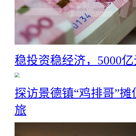
稳投资稳经济，5000
探访景德镇“鸡排哥”
旅