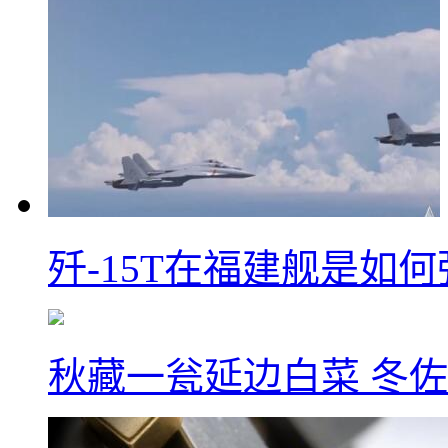
歼-15T在福建舰是如
秋藏一瓮延边白菜 冬