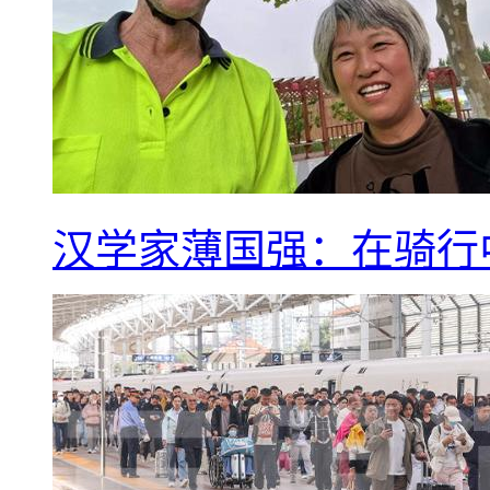
汉学家薄国强：在骑行