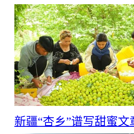
新疆“杏乡”谱写甜蜜文