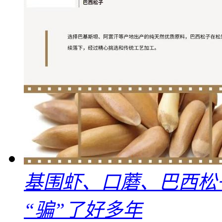
基围虾、口蘑、巴西松
“骗”了好多年